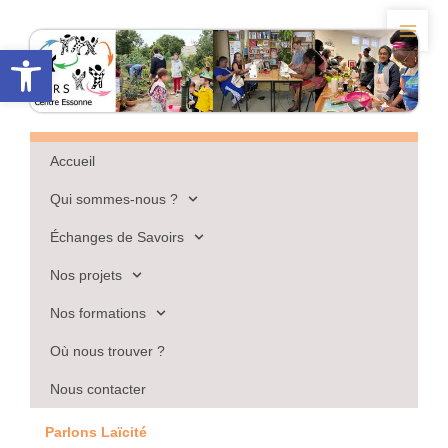
Aller
au
Ouvrir la barre d’outils
contenu
Accueil
Qui sommes-nous ?
Échanges de Savoirs
Nos projets
Nos formations
Où nous trouver ?
Nous contacter
Parlons Laïcité