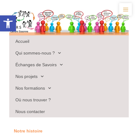
Aller
au
Ouvrir la barre d’outils
contenu
Accueil
Qui sommes-nous ?
Échanges de Savoirs
Nos projets
Nos formations
Où nous trouver ?
Nous contacter
Notre histoire